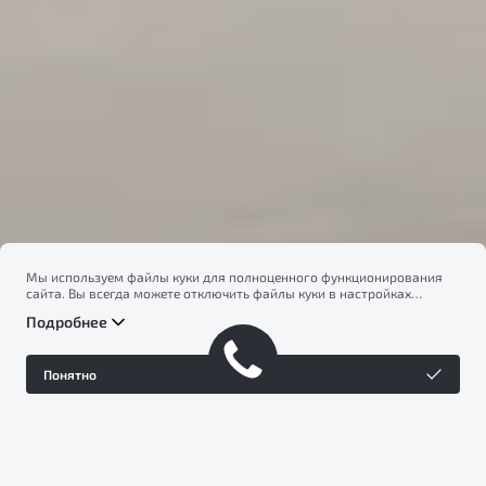
Бренд Geely
Мы используем файлы куки для полноценного функционирования
сайта. Вы всегда можете отключить файлы куки в настройках
вашего браузера. Продолжая использовать сайт, вы соглашаетесь
Подробнее
на сбор и использование файлов куки, и подтверждаете
ознакомление с информацией по сбору, использованию и
возможной блокировке файлов куки в
Политике
Понятно
конфиденциальности
.