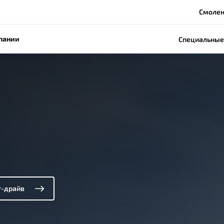
Смоленс
пании
Специальные
т-драйв