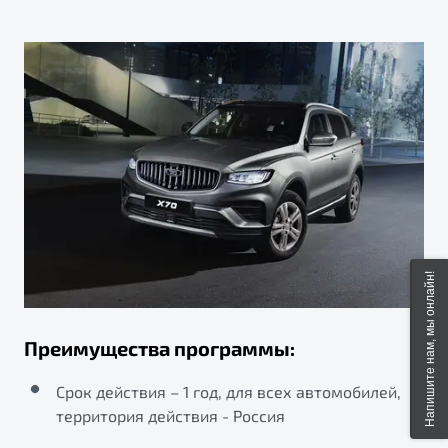
пределах 300 км от административной границы
Эвакуация автомобиля в случае ДТП
подвоз топлива до 10 л (топливо оплачивает
города присутствия официального дилера Belgee на
осуществляется до ближайшего официального
клиент)
территории России. Если в радиусе 50 км от места
дилера Belgee в пределах 300 км от
происшествия расположено 2 и более дилерских
административной границы города присутствия
запуск двигателя автомобиля от внешнего
центра, то услуга эвакуации автомобиля может
официального дилера Belgee на территории России.
источника
быть предоставлена в дилерский центр по выбору
клиента.
разблокировка дверей автомобиля
мелкий ремонт на месте поломки
Напишите нам, мы онлайн!
Преимущества программы:
Срок действия – 1 год, для всех автомобилей,
территория действия - Россия