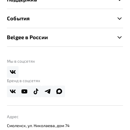
Руководство по эксплуатации
Расчет КАСКО
Гарантия Belgee
Техническое обслуживание
События
Клиентская поддержка
Калькулятор ТО
Новости
Помощь на дорогах
Belgee в России
Контакты
Belgee Линк
О бренде
Belgee Клуб
О дилерском центре
Мы в соцсетях
Belgee Плюс
Правовая информация
Реферальная программа
Бренд в соцсетях
Адрес
Смоленск, ул. Николаева, дом 74