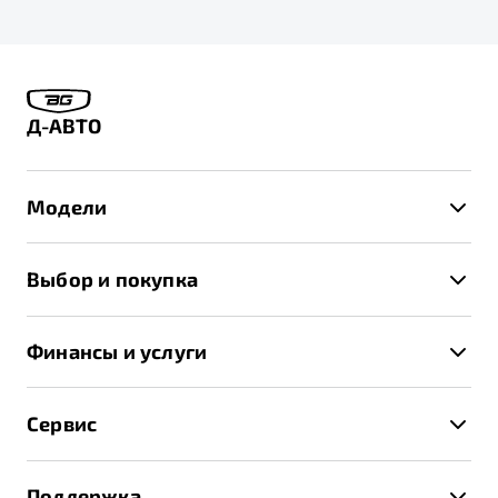
Д-АВТО
Модели
X50+
Выбор и покупка
S50
Автомобили в наличии
X70
Финансы и услуги
Спецпредложения и Акции
Автокредит
Записаться на тест-драйв
Сервис
Трейд-ин
Получить предложение
Записаться на сервис
Страхование
Поддержка