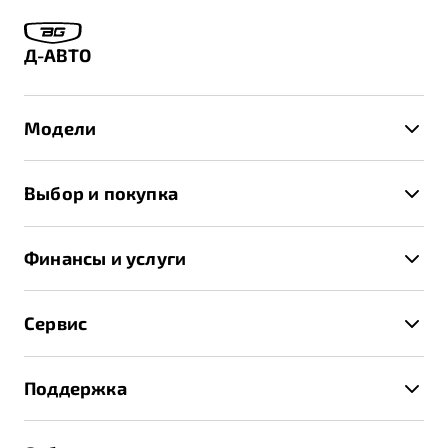
Д-АВТО
Модели
X50+
Выбор и покупка
S50
Автомобили в наличии
X70
Финансы и услуги
Спецпредложения и Акции
Автокредит
Записаться на тест-драйв
Сервис
Трейд-ин
Получить предложение
Записаться на сервис
Страхование
Поддержка
Руководство по эксплуатации
Расчет КАСКО
Гарантия Belgee
Техническое обслуживание