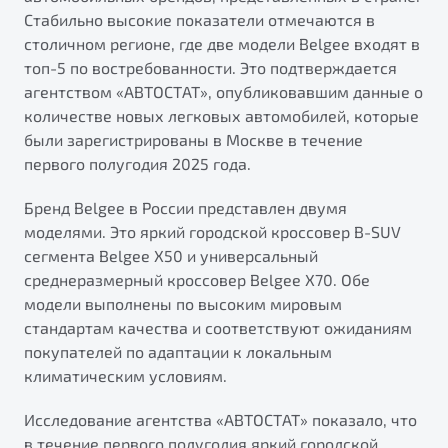
от 1 699 990 ₽*
Стабильно высокие показатели отмечаются в
Подробно
столичном регионе, где две модели Belgee входят в
Обзор
В наличии
топ-5 по востребованности. Это подтверждается
агентством «АВТОСТАТ», опубликовавшим данные о
количестве новых легковых автомобилей, которые
X70
были зарегистрированы в Москве в течение
Автомобили в наличии
первого полугодия 2025 года.
Тест-драйв
Автокредит
Бренд Belgee в России представлен двумя
Спецпредложения
Будьте еще более уверены на дорогах с программой
моделями. Это яркий городской кроссовер B-SUV
"Помощь на дорогах"
сегмента Belgee X50 и универсальный
среднеразмерный кроссовер Belgee X70. Обе
Преимущества программы
модели выполнены по высоким мировым
стандартам качества и соответствуют ожиданиям
Универсальный кроссовер
покупателей по адаптации к локальным
от 2 499 990 ₽*
климатическим условиям.
Запись на сервис
Обзор
В наличии
Калькулятор ТО
Исследование агентства «АВТОСТАТ» показало, что
Клиентская поддержка
в течение первого полугодия яркий городской