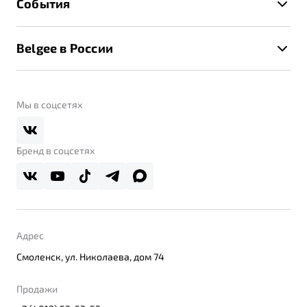
События
Клиентская поддержка
Калькулятор ТО
Новости
Помощь на дорогах
Belgee в России
Контакты
Belgee Линк
О бренде
Belgee Клуб
О дилерском центре
Мы в соцсетях
Belgee Плюс
Правовая информация
Реферальная программа
Бренд в соцсетях
Адрес
Смоленск, ул. Николаева, дом 74
Продажи