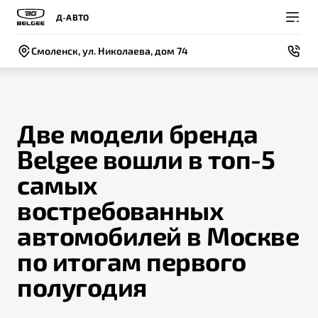
Д-АВТО
Смоленск, ул. Николаева, дом 74
Две модели бренда
Belgee вошли в топ-5
Покупателям
Владельцам
О компании
Модели
самых
ВЫБОР И ПОКУПКА
СЕРВИС
СОБЫТИЯ
востребованных
Новый
X50+
Автомобили в наличии
Доверенность на обслуживание автомобиля
Новости
автомобилей в Москве
Спецпредложения и Акции
Записаться на сервис
Контакты
по итогам первого
Записаться на тест-драйв
Руководство по эксплуатации
полугодия
BELGEE В РОССИИ
Техническое обслуживание
ФИНАНСЫ И УСЛУГИ
О бренде