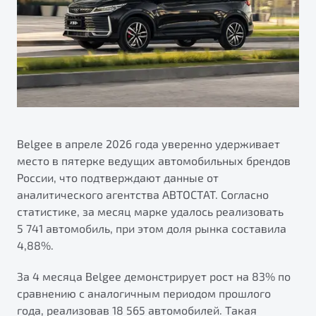
Калькулятор ТО
Автокредит
О дилерском центре
Антибактериальная обработка кондиционера Belgee
Трейд-ин
Правовая информация
Приятные мелочи Belgee
Яркий кроссовер
Страхование
от 2 219 990 ₽*
ПОДДЕРЖКА
Расчет КАСКО
Обзор
В наличии
Гарантия Belgee
Belgee Линк
Belgee в апреле 2026 года уверенно удерживает
S50
место в пятерке ведущих автомобильных брендов
Belgee Клуб
России, что подтверждают данные от
Belgee Плюс
аналитического агентства АВТОСТАТ. Согласно
статистике, за месяц марке удалось реализовать
Реферальная программа
5 741 автомобиль, при этом доля рынка составила
Клиентская поддержка
4,88%.
Помощь на дорогах
За 4 месяца Belgee демонстрирует рост на 83% по
сравнению с аналогичным периодом прошлого
Узнайте о специальных выгодах при покупке
Элегантный и практичный седан
года, реализовав 18 565 автомобилей. Такая
автомобиля Belgee