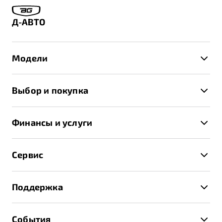
Д-АВТО
Модели
X50+
Выбор и покупка
S50
Автомобили в наличии
X70
Финансы и услуги
Спецпредложения и Акции
Автокредит
Записаться на тест-драйв
Сервис
Трейд-ин
Получить предложение
Записаться на сервис
Страхование
Поддержка
Руководство по эксплуатации
Расчет КАСКО
Гарантия Belgee
Техническое обслуживание
События