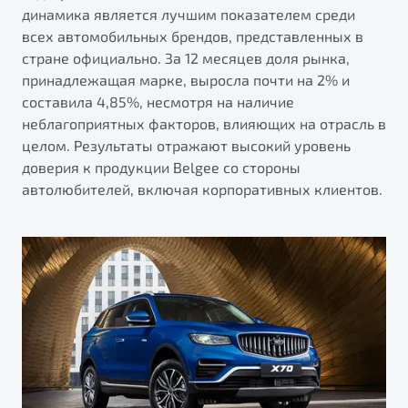
от 1 699 990 ₽*
динамика является лучшим показателем среди
Подробно
всех автомобильных брендов, представленных в
стране официально. За 12 месяцев доля рынка,
Обзор
В наличии
принадлежащая марке, выросла почти на 2% и
составила 4,85%, несмотря на наличие
X70
неблагоприятных факторов, влияющих на отрасль в
Автомобили в наличии
целом. Результаты отражают высокий уровень
Тест-драйв
доверия к продукции Belgee со стороны
Автокредит
автолюбителей, включая корпоративных клиентов.
Спецпредложения
Будьте еще более уверены на дорогах с программой
"Помощь на дорогах"
Преимущества программы
Универсальный кроссовер
от 2 499 990 ₽*
Запись на сервис
Обзор
В наличии
Калькулятор ТО
Клиентская поддержка