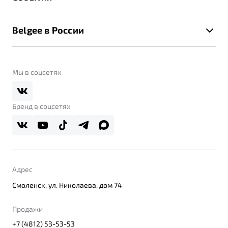
Клиентская поддержка
Калькулятор ТО
Новости
Помощь на дорогах
Belgee в России
Контакты
Belgee Линк
О бренде
Belgee Клуб
О дилерском центре
Мы в соцсетях
Belgee Плюс
Правовая информация
Реферальная программа
Бренд в соцсетях
Адрес
Смоленск, ул. Николаева, дом 74
Продажи
+7 (4812) 53-53-53