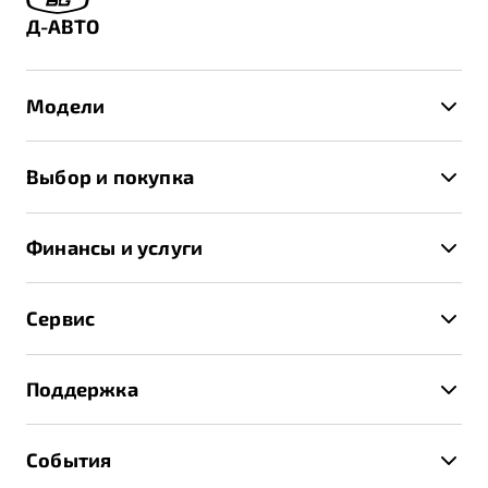
Д-АВТО
Модели
X50+
Выбор и покупка
S50
Автомобили в наличии
X70
Финансы и услуги
Спецпредложения и Акции
Автокредит
Записаться на тест-драйв
Сервис
Трейд-ин
Получить предложение
Записаться на сервис
Страхование
Поддержка
Руководство по эксплуатации
Расчет КАСКО
Гарантия Belgee
Техническое обслуживание
События
Клиентская поддержка