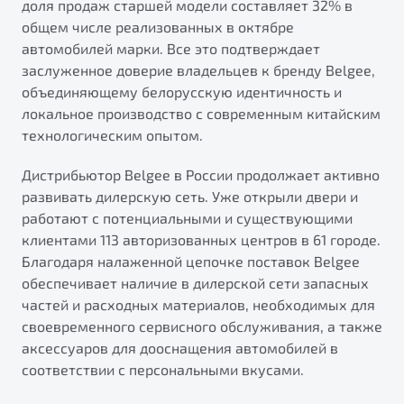
доля продаж старшей модели составляет 32% в
от 1 699 990 ₽*
общем числе реализованных в октябре
Подробно
автомобилей марки. Все это подтверждает
Обзор
В наличии
заслуженное доверие владельцев к бренду Belgee,
объединяющему белорусскую идентичность и
X70
локальное производство с современным китайским
Автомобили в наличии
технологическим опытом.
Тест-драйв
Дистрибьютор Belgee в России продолжает активно
Автокредит
развивать дилерскую сеть. Уже открыли двери и
Спецпредложения
Будьте еще более уверены на дорогах с программой
работают с потенциальными и существующими
"Помощь на дорогах"
клиентами 113 авторизованных центров в 61 городе.
Преимущества программы
Благодаря налаженной цепочке поставок Belgee
обеспечивает наличие в дилерской сети запасных
Универсальный кроссовер
частей и расходных материалов, необходимых для
своевременного сервисного обслуживания, а также
от 2 499 990 ₽*
аксессуаров для дооснащения автомобилей в
Запись на сервис
соответствии с персональными вкусами.
Обзор
В наличии
Калькулятор ТО
Клиентская поддержка