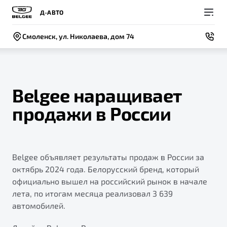
Д-АВТО
Смоленск, ул. Николаева, дом 74
Belgee наращивает
продажи в России
Покупателям
Владельцам
О компании
Модели
ВЫБОР И ПОКУПКА
СЕРВИС
СОБЫТИЯ
Новый
Belgee объявляет результаты продаж в России за
X50+
Автомобили в наличии
Доверенность на обслуживание автомобиля
Новости
октябрь 2024 года. Белорусский бренд, который
Спецпредложения и Акции
Записаться на сервис
Контакты
официально вышел на российский рынок в начале
лета, по итогам месяца реализовал 3 639
Записаться на тест-драйв
Руководство по эксплуатации
BELGEE В РОССИИ
автомобилей.
Техническое обслуживание
ФИНАНСЫ И УСЛУГИ
О бренде