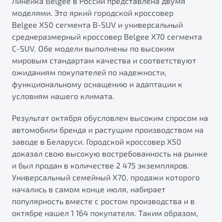
Линейка Belgee в России представлена двумя
Калькулятор ТО
моделями. Это яркий городской кроссовер
Автокредит
О дилерском центре
Антибактериальная обработка кондиционера Belgee
Belgee X50 сегмента B-SUV и универсальный
Трейд-ин
Правовая информация
среднеразмерный кроссовер Belgee X70 сегмента
Приятные мелочи Belgee
Яркий кроссовер
Страхование
C-SUV. Обе модели выполнены по высоким
от 2 219 990 ₽*
мировым стандартам качества и соответствуют
ПОДДЕРЖКА
Расчет КАСКО
ожиданиям покупателей по надежности,
Обзор
В наличии
Гарантия Belgee
функциональному оснащению и адаптации к
условиям нашего климата.
Belgee Линк
S50
Belgee Клуб
Результат октября обусловлен высоким спросом на
автомобили бренда и растущим производством на
Belgee Плюс
заводе в Беларуси. Городской кроссовер X50
Реферальная программа
доказал свою высокую востребованность на рынке
и был продан в количестве 2 475 экземпляров.
Клиентская поддержка
Универсальный семейный X70, продажи которого
Помощь на дорогах
начались в самом конце июля, набирает
популярность вместе с ростом производства и в
Узнайте о специальных выгодах при покупке
октябре нашел 1 164 покупателя. Таким образом,
Элегантный и практичный седан
автомобиля Belgee