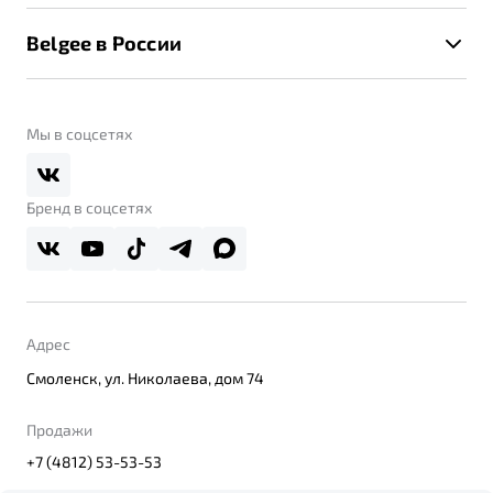
Калькулятор ТО
Новости
Помощь на дорогах
Belgee в России
Контакты
Belgee Линк
О бренде
Belgee Клуб
О дилерском центре
Мы в соцсетях
Belgee Плюс
Правовая информация
Реферальная программа
Бренд в соцсетях
Адрес
Смоленск, ул. Николаева, дом 74
Продажи
+7 (4812) 53-53-53