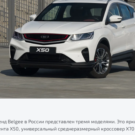
нд Belgee в России представлен тремя моделями. Это ярк
ента X50, универсальный среднеразмерный кроссовер X70 