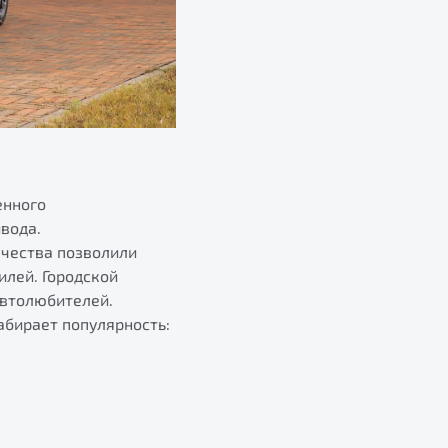
енного
вода.
ачества позволили
илей. Городской
автолюбителей.
абирает популярность: