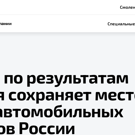
Смоленс
пании
Специальные
 по результатам
 сохраняет мест
 автомобильных
ов России