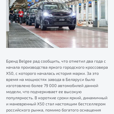
Калькулятор ТО
Автокредит
О дилерском центре
Антибактериальная обработка кондиционера Belgee
Трейд-ин
Правовая информация
Приятные мелочи Belgee
Яркий кроссовер
Страхование
от 2 219 990 ₽*
ПОДДЕРЖКА
Расчет КАСКО
Обзор
В наличии
Гарантия Belgee
Belgee Линк
S50
Belgee Клуб
Бренд Belgee рад сообщить, что отметил два года с
начала производства яркого городского кроссовера
Belgee Плюс
X50, с которого началась история марки. За это
Реферальная программа
время на мощностях завода в Беларуси было
изготовлено более 79 000 автомобилей данной
Клиентская поддержка
модели, что подчеркивает ее высокую
Помощь на дорогах
популярность. В короткие сроки яркий, динамичный
и маневренный Х50 стал настоящим бестселлером
Узнайте о специальных выгодах при покупке
российского рынка, помимо богатого оснащения
Элегантный и практичный седан
автомобиля Belgee