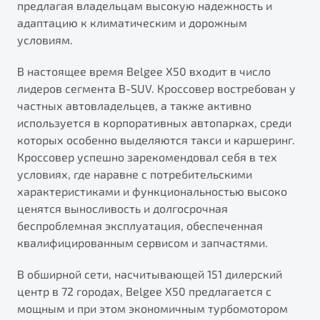
предлагая владельцам высокую надежность и
от 1 699 990 ₽*
адаптацию к климатическим и дорожным
Подробно
условиям.
Обзор
В наличии
В настоящее время Belgee X50 входит в число
X70
лидеров сегмента B-SUV. Кроссовер востребован у
Автомобили в наличии
частных автовладельцев, а также активно
Тест-драйв
используется в корпоративных автопарках, среди
Автокредит
которых особенно выделяются такси и каршеринг.
Спецпредложения
Кроссовер успешно зарекомендовал себя в тех
Будьте еще более уверены на дорогах с программой
условиях, где наравне с потребительскими
"Помощь на дорогах"
характеристиками и функциональностью высоко
Преимущества программы
ценятся выносливость и долгосрочная
беспроблемная эксплуатация, обеспеченная
Универсальный кроссовер
квалифицированным сервисом и запчастями.
от 2 499 990 ₽*
В обширной сети, насчитывающей 151 дилерский
Запись на сервис
центр в 72 городах, Belgee X50 предлагается с
Обзор
В наличии
Калькулятор ТО
мощным и при этом экономичным турбомотором
Клиентская поддержка