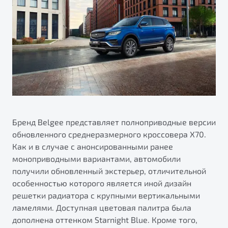
Калькулятор ТО
Автокредит
О дилерском центре
Антибактериальная обработка кондиционера Belgee
Трейд-ин
Правовая информация
Приятные мелочи Belgee
Яркий кроссовер
Страхование
от 2 219 990 ₽*
ПОДДЕРЖКА
Расчет КАСКО
Обзор
В наличии
Гарантия Belgee
Belgee Линк
S50
Belgee Клуб
Бренд Belgee представляет полноприводные версии
обновленного среднеразмерного кроссовера X70.
Belgee Плюс
Как и в случае с анонсированными ранее
Реферальная программа
моноприводными вариантами, автомобили
получили обновленный экстерьер, отличительной
Клиентская поддержка
особенностью которого является иной дизайн
Помощь на дорогах
решетки радиатора с крупными вертикальными
ламелями. Доступная цветовая палитра была
Узнайте о специальных выгодах при покупке
дополнена оттенком Starnight Blue. Кроме того,
Элегантный и практичный седан
автомобиля Belgee