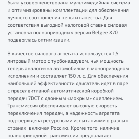
была усовершенствована мультимедийная система
от 1 699 990 ₽*
и оптимизированы комплектации для обеспечения
Подробно
лучшего соотношения цены и качества. Для
Обзор
В наличии
соответствия выгодной налоговой ставке силовая
установка полноприводных версий Belgee X70
X70
подверглась оптимизации.
Автомобили в наличии
Тест-драйв
В качестве силового агрегата используется 1,5-
Автокредит
литровый мотор с турбонаддувом, чья мощность
Спецпредложения
теперь аналогична автомобилям в моноприводном
Будьте еще более уверены на дорогах с программой
исполнении и составляет 150 л. с. Для обеспечения
"Помощь на дорогах"
наибольшей эффективности двигатель идет в паре
Преимущества программы
с преселективной автоматической коробкой
передач 7DCT с двойным «мокрым» сцеплением.
Универсальный кроссовер
Трансмиссия обеспечивает высокую скорость
от 2 499 990 ₽*
переключения передач, а надежность агрегата
подтверждена ресурсными испытаниями в разных
Запись на сервис
странах, включая Россию. Кроме того, наличие
Обзор
В наличии
Калькулятор ТО
полноприводной трансмиссии предполагает
Клиентская поддержка