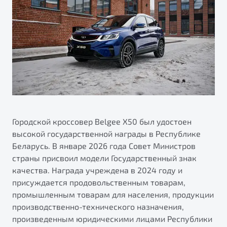
Калькулятор ТО
Автокредит
О дилерском центре
Антибактериальная обработка кондиционера Belgee
Трейд-ин
Правовая информация
Приятные мелочи Belgee
Яркий кроссовер
Страхование
от 2 219 990 ₽*
ПОДДЕРЖКА
Расчет КАСКО
Обзор
В наличии
Гарантия Belgee
Belgee Линк
S50
Belgee Клуб
Городской кроссовер Belgee Х50 был удостоен
высокой государственной награды в Республике
Belgee Плюс
Беларусь. В январе 2026 года Совет Министров
Реферальная программа
страны присвоил модели Государственный знак
качества. Награда учреждена в 2024 году и
Клиентская поддержка
присуждается продовольственным товарам,
Помощь на дорогах
промышленным товарам для населения, продукции
производственно-технического назначения,
Узнайте о специальных выгодах при покупке
произведенным юридическими лицами Республики
Элегантный и практичный седан
автомобиля Belgee