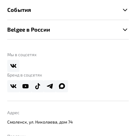
Гарантия Belgee
Техническое обслуживание
События
Клиентская поддержка
Калькулятор ТО
Новости
Помощь на дорогах
Belgee в России
Контакты
Belgee Линк
О бренде
Belgee Клуб
О дилерском центре
Мы в соцсетях
Belgee Плюс
Правовая информация
Реферальная программа
Бренд в соцсетях
Адрес
Смоленск, ул. Николаева, дом 74