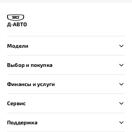
Д-АВТО
Модели
X50+
Выбор и покупка
S50
Автомобили в наличии
X70
Финансы и услуги
Спецпредложения и Акции
Автокредит
Записаться на тест-драйв
Сервис
Трейд-ин
Получить предложение
Записаться на сервис
Страхование
Поддержка
Руководство по эксплуатации
Расчет КАСКО