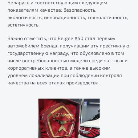
Беларусь и соответствующим следующим
от 1 699 990 ₽*
показателям качества: безопасность,
Подробно
экологичность, инновационность, технологичность,
Обзор
В наличии
эстетичность.
X70
Важно отметить, что Belgee X50 стал первым
Автомобили в наличии
автомобилем бренда, получившим эту престижную
Тест-драйв
государственную награду, что обусловлено в том
Автокредит
числе востребованностью модели среди частных и
Спецпредложения
корпоративных клиентов, а также высоким
Будьте еще более уверены на дорогах с программой
уровнем локализации при соблюдении контроля
"Помощь на дорогах"
качества на всех этапах производства.
Преимущества программы
Универсальный кроссовер
от 2 499 990 ₽*
Запись на сервис
Обзор
В наличии
Калькулятор ТО
Клиентская поддержка