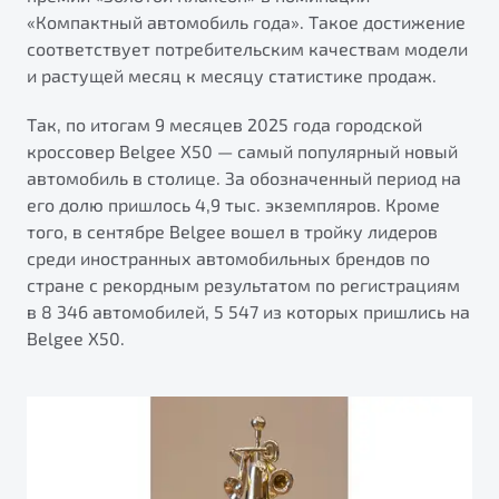
от 1 699 990 ₽*
«Компактный автомобиль года». Такое достижение
Подробно
соответствует потребительским качествам модели
Обзор
В наличии
и растущей месяц к месяцу статистике продаж.
Так, по итогам 9 месяцев 2025 года городской
X70
кроссовер Belgee X50 — самый популярный новый
Автомобили в наличии
автомобиль в столице. За обозначенный период на
Тест-драйв
его долю пришлось 4,9 тыс. экземпляров. Кроме
Автокредит
того, в сентябре Belgee вошел в тройку лидеров
Спецпредложения
Будьте еще более уверены на дорогах с программой
среди иностранных автомобильных брендов по
"Помощь на дорогах"
стране с рекордным результатом по регистрациям
в 8 346 автомобилей, 5 547 из которых пришлись на
Преимущества программы
Belgee Х50.
Универсальный кроссовер
от 2 499 990 ₽*
Запись на сервис
Обзор
В наличии
Калькулятор ТО
Клиентская поддержка