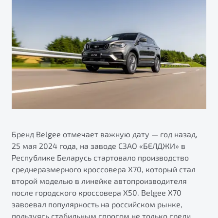
Калькулятор ТО
Автокредит
О дилерском центре
Антибактериальная обработка кондиционера Belgee
Трейд-ин
Правовая информация
Приятные мелочи Belgee
Яркий кроссовер
Страхование
от 2 219 990 ₽*
ПОДДЕРЖКА
Расчет КАСКО
Обзор
В наличии
Гарантия Belgee
Belgee Линк
S50
Belgee Клуб
Belgee Плюс
Бренд Belgee отмечает важную дату — год назад,
25 мая 2024 года, на заводе СЗАО «БЕЛДЖИ» в
Реферальная программа
Республике Беларусь стартовало производство
Клиентская поддержка
среднеразмерного кроссовера Х70, который стал
второй моделью в линейке автопроизводителя
Помощь на дорогах
после городского кроссовера X50. Belgee X70
завоевал популярность на российском рынке,
Узнайте о специальных выгодах при покупке
Элегантный и практичный седан
пользуясь стабильным спросом не только среди
автомобиля Belgee