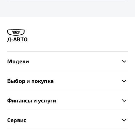
Д-АВТО
Модели
X50+
Выбор и покупка
S50
Автомобили в наличии
X70
Финансы и услуги
Спецпредложения и Акции
Автокредит
Записаться на тест-драйв
Сервис
Трейд-ин
Получить предложение
Записаться на сервис