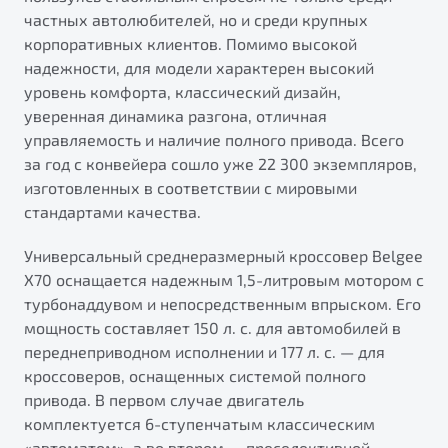
от 1 699 990 ₽*
частных автолюбителей, но и среди крупных
Подробно
корпоративных клиентов. Помимо высокой
Обзор
В наличии
надежности, для модели характерен высокий
уровень комфорта, классический дизайн,
уверенная динамика разгона, отличная
X70
управляемость и наличие полного привода. Всего
Автомобили в наличии
за год с конвейера сошло уже 22 300 экземпляров,
Тест-драйв
изготовленных в соответствии с мировыми
Автокредит
стандартами качества.
Спецпредложения
Будьте еще более уверены на дорогах с программой
"Помощь на дорогах"
Универсальный среднеразмерный кроссовер Belgee
X70 оснащается надежным 1,5-литровым мотором с
Преимущества программы
турбонаддувом и непосредственным впрыском. Его
мощность составляет 150 л. с. для автомобилей в
Универсальный кроссовер
переднеприводном исполнении и 177 л. с. — для
от 2 499 990 ₽*
кроссоверов, оснащенных системой полного
Запись на сервис
привода. В первом случае двигатель
Обзор
В наличии
Калькулятор ТО
комплектуется 6-ступенчатым классическим
Клиентская поддержка
«автоматом», а во втором — преселективной