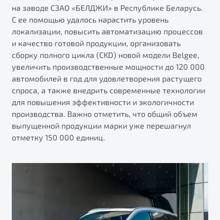
от 1 699 990 ₽*
на заводе СЗАО «БЕЛДЖИ» в Республике Беларусь.
Подробно
С ее помощью удалось нарастить уровень
локализации, повысить автоматизацию процессов
Обзор
В наличии
и качество готовой продукции, организовать
сборку полного цикла (CKD) новой модели Belgee,
X70
увеличить производственные мощности до 120 000
Автомобили в наличии
автомобилей в год для удовлетворения растущего
Тест-драйв
спроса, а также внедрить современные технологии
Автокредит
для повышения эффективности и экологичности
Спецпредложения
Будьте еще более уверены на дорогах с программой
производства. Важно отметить, что общий объем
"Помощь на дорогах"
выпущенной продукции марки уже перешагнул
отметку 150 000 единиц.
Преимущества программы
Универсальный кроссовер
от 2 499 990 ₽*
Запись на сервис
Обзор
В наличии
Калькулятор ТО
Клиентская поддержка