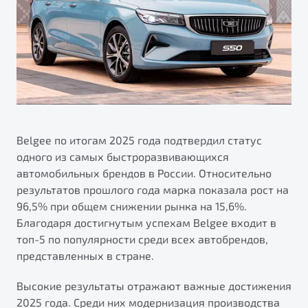
Калькулятор ТО
Автокредит
О дилерском центре
Антибактериальная обработка кондиционера Belgee
Трейд-ин
Правовая информация
Приятные мелочи Belgee
Яркий кроссовер
Страхование
от 2 219 990 ₽*
ПОДДЕРЖКА
Расчет КАСКО
Обзор
В наличии
Гарантия Belgee
Belgee Линк
Belgee по итогам 2025 года подтвердил статус
S50
одного из самых быстроразвивающихся
Belgee Клуб
автомобильных брендов в России. Относительно
Belgee Плюс
результатов прошлого года марка показала рост на
96,5% при общем снижении рынка на 15,6%.
Реферальная программа
Благодаря достигнутым успехам Belgee входит в
Клиентская поддержка
топ-5 по популярности среди всех автобрендов,
представленных в стране.
Помощь на дорогах
Высокие результаты отражают важные достижения
Узнайте о специальных выгодах при покупке
Элегантный и практичный седан
2025 года. Среди них модернизация производства
автомобиля Belgee