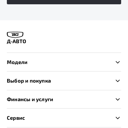
Д-АВТО
Модели
X50+
Выбор и покупка
S50
Автомобили в наличии
X70
Финансы и услуги
Спецпредложения и Акции
Автокредит
Записаться на тест-драйв
Сервис
Трейд-ин
Получить предложение