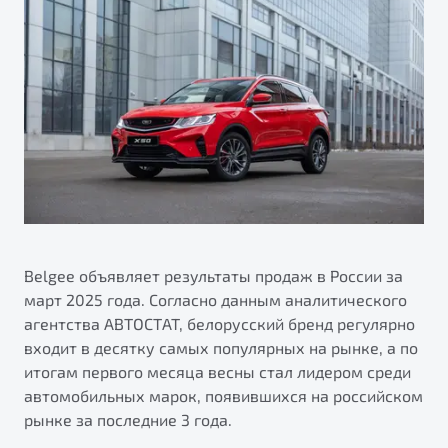
Калькулятор ТО
Автокредит
О дилерском центре
Антибактериальная обработка кондиционера Belgee
Трейд-ин
Правовая информация
Приятные мелочи Belgee
Яркий кроссовер
Страхование
от 2 219 990 ₽*
ПОДДЕРЖКА
Расчет КАСКО
Обзор
В наличии
Гарантия Belgee
Belgee Линк
S50
Belgee Клуб
Belgee Плюс
Belgee объявляет результаты продаж в России за
март 2025 года. Согласно данным аналитического
Реферальная программа
агентства АВТОСТАТ, белорусский бренд регулярно
Клиентская поддержка
входит в десятку самых популярных на рынке, а по
итогам первого месяца весны стал лидером среди
Помощь на дорогах
автомобильных марок, появившихся на российском
рынке за последние 3 года.
Узнайте о специальных выгодах при покупке
Элегантный и практичный седан
автомобиля Belgee