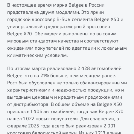
от 1 699 990 ₽*
В настоящее время марка Belgee в России
Подробно
представлена двумя моделями. Это яркий
городской кроссовер B-SUV сегмента Belgee X50 и
Обзор
В наличии
универсальный среднеразмерный кроссовер
Belgee X70. Обе модели выполнены по высоким
X70
мировым стандартам качества и соответствуют
Автомобили в наличии
ожиданиям покупателей по адаптации к локальным
Тест-драйв
климатическим условиям.
Автокредит
Спецпредложения
Будьте еще более уверены на дорогах с программой
По итогам марта реализовано 2 428 автомобилей
"Помощь на дорогах"
Belgee, что на 21% больше, чем месяцем ранее.
Рост был обусловлен не только сбалансированными
Преимущества программы
характеристиками и надежностью продукции, но и
выгодным ценовым и кредитным предложениями
Универсальный кроссовер
от дистрибьютора. В общем объеме на Belgee X50
от 2 499 990 ₽*
пришлось 1 406 автомобилей, тогда как Belgee X70
Запись на сервис
нашел 1 022 новых покупателя. Для сравнения, в
Обзор
В наличии
Калькулятор ТО
феврале 2025 года всего был реализован 2 001
Клиентская поддержка
кроссовер белорусской марки. Из них 1 213 единиц