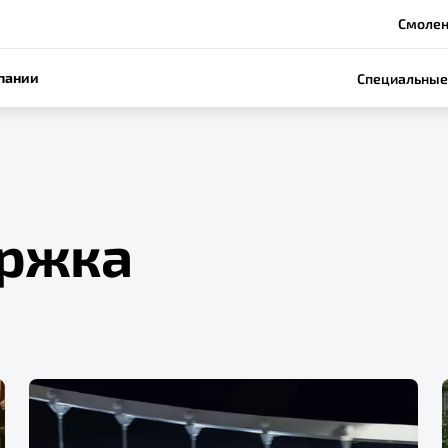
Смоленс
пании
Специальные
ржка