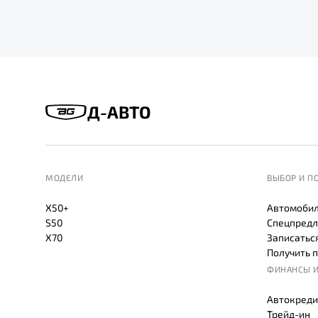
Д-АВТО
МОДЕЛИ
ВЫБОР И П
X50+
Автомобил
S50
Спецпредл
X70
Записаться
Получить 
ФИНАНСЫ И
Автокреди
Трейд-ин