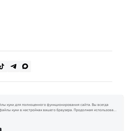
лы куки для полноценного функционирования сайта. Вы всегда
файлы куки в настройках вашего браузера. Продолжая использовать
есь на сбор и использование файлов куки, и подтверждаете
формацией по сбору, использованию и возможной блокировке
тике конфиденциальности
.
Сделано в ПЕРКС