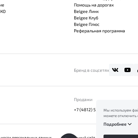
ие
Помощь на дорогах
СКО
Belgee Линк
Belgee Клуб
Belgee Плюс
Реферальная программа
Бренд в соцсетях
Продажи
+7 (4812) 53-53-53
Мы используем фай
можете отключить 
сайт, вы соглашает
Подробнее
ознакомление с ин
файлов куки в
Поли
ьности персональных данных
Официальный сайт Belgee в России