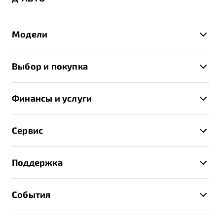
Модели
X50+
Выбор и покупка
S50
Автомобили в наличии
X70
Финансы и услуги
Спецпредложения и Акции
Автокредит
Записаться на тест-драйв
Сервис
Трейд-ин
Получить предложение
Записаться на сервис
Страхование
Поддержка
Руководство по эксплуатации
Расчет КАСКО
Гарантия Belgee
Техническое обслуживание
События
Клиентская поддержка
Калькулятор ТО
Новости