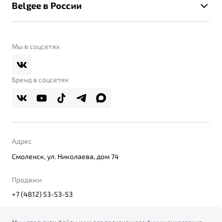
Помощь на дорогах
Belgee в России
Контакты
Belgee Линк
О бренде
Belgee Клуб
О дилерском центре
Мы в соцсетях
Belgee Плюс
Правовая информация
Реферальная программа
Бренд в соцсетях
Адрес
Смоленск, ул. Николаева, дом 74
Продажи
+7 (4812) 53-53-53