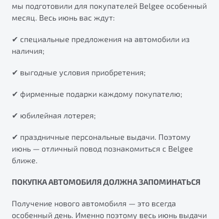
мы подготовили для покупателей Belgee особенный
от 1 699 990 ₽*
месяц. Весь июнь вас ждут:
Подробно
Обзор
В наличии
✔ специальные предложения на автомобили из
наличия;
X70
Автомобили в наличии
✔ выгодные условия приобретения;
Тест-драйв
✔ фирменные подарки каждому покупателю;
Автокредит
Спецпредложения
Будьте еще более уверены на дорогах с программой
✔ юбилейная лотерея;
"Помощь на дорогах"
✔ праздничные персональные выдачи. Поэтому
Преимущества программы
июнь — отличный повод познакомиться с Belgee
ближе.
Универсальный кроссовер
от 2 499 990 ₽*
ПОКУПКА АВТОМОБИЛЯ ДОЛЖНА ЗАПОМИНАТЬСЯ
Запись на сервис
Обзор
В наличии
Получение нового автомобиля — это всегда
Калькулятор ТО
особенный день. Именно поэтому весь июнь выдачи
Клиентская поддержка