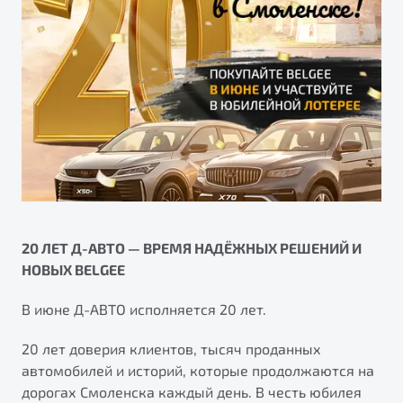
Калькулятор ТО
Автокредит
О дилерском центре
Антибактериальная обработка кондиционера Belgee
Трейд-ин
Правовая информация
Приятные мелочи Belgee
Яркий кроссовер
Страхование
от 2 219 990 ₽*
ПОДДЕРЖКА
Расчет КАСКО
Обзор
В наличии
Гарантия Belgee
Belgee Линк
S50
Belgee Клуб
Belgee Плюс
20 ЛЕТ Д-АВТО — ВРЕМЯ НАДЁЖНЫХ РЕШЕНИЙ И
НОВЫХ BELGEE
Реферальная программа
Клиентская поддержка
В июне Д-АВТО исполняется 20 лет.
Помощь на дорогах
20 лет доверия клиентов, тысяч проданных
автомобилей и историй, которые продолжаются на
Узнайте о специальных выгодах при покупке
Элегантный и практичный седан
дорогах Смоленска каждый день. В честь юбилея
автомобиля Belgee