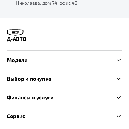
Николаева, дом 74, офис 46
Д-АВТО
Модели
X50+
Выбор и покупка
S50
Автомобили в наличии
X70
Финансы и услуги
Спецпредложения и Акции
Автокредит
Записаться на тест-драйв
Сервис
Трейд-ин
Получить предложение
Записаться на сервис