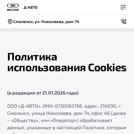
Д-АВТО
Смоленск, ул. Николаева, дом 74
Политика
использования Cookies
Покупателям
Владельцам
О компании
Модели
ВЫБОР И ПОКУПКА
СЕРВИС
СОБЫТИЯ
Новый
(в редакции от 21.01.2026 года)
X50+
Автомобили в наличии
Доверенность на обслуживание автомобиля
Новости
Спецпредложения и Акции
Записаться на сервис
Контакты
ООО «Д-АВТО», ИНН: 6730063766, адрес: 214030, г.
Смоленск, улица Николаева, дом 74, офис 46 (далее
Записаться на тест-драйв
Руководство по эксплуатации
– «Общество», или «Оператор») обрабатывает
BELGEE В РОССИИ
Техническое обслуживание
данные, указанные в настоящей Политике, которые
ФИНАНСЫ И УСЛУГИ
О бренде