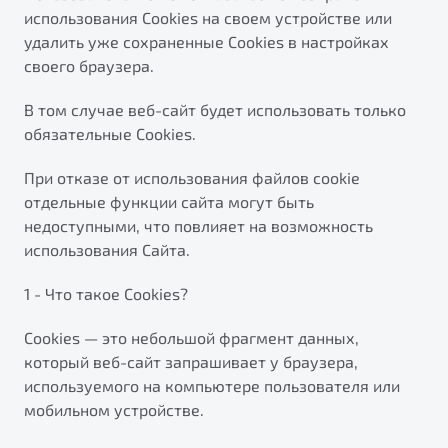
от 1 699 990 ₽*
использования Cookies на своем устройстве или
Подробно
удалить уже сохраненные Cookies в настройках
Обзор
В наличии
своего браузера.
В том случае веб-сайт будет использовать только
X70
обязательные Cookies.
Автомобили в наличии
Тест-драйв
При отказе от использования файлов cookie
Автокредит
отдельные функции сайта могут быть
Спецпредложения
недоступными, что повлияет на возможность
Будьте еще более уверены на дорогах с программой
"Помощь на дорогах"
использования Сайта.
Преимущества программы
1 - Что такое Cookies?
Универсальный кроссовер
Сookies — это небольшой фрагмент данных,
который веб-сайт запрашивает у браузера,
от 2 499 990 ₽*
используемого на компьютере пользователя или
Запись на сервис
мобильном устройстве.
Обзор
В наличии
Калькулятор ТО
Клиентская поддержка