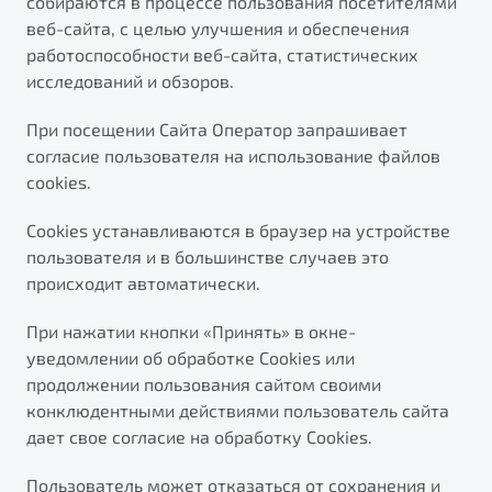
собираются в процессе пользования посетителями
Калькулятор ТО
веб-сайта, с целью улучшения и обеспечения
Автокредит
О дилерском центре
Антибактериальная обработка кондиционера Belgee
работоспособности веб-сайта, статистических
Трейд-ин
Правовая информация
исследований и обзоров.
Приятные мелочи Belgee
Яркий кроссовер
Страхование
от 2 219 990 ₽*
При посещении Сайта Оператор запрашивает
ПОДДЕРЖКА
Расчет КАСКО
согласие пользователя на использование файлов
Обзор
В наличии
cookies.
Гарантия Belgee
Belgee Линк
Cookies устанавливаются в браузер на устройстве
S50
пользователя и в большинстве случаев это
Belgee Клуб
происходит автоматически.
Belgee Плюс
При нажатии кнопки «Принять» в окне-
Реферальная программа
уведомлении об обработке Cookies или
Клиентская поддержка
продолжении пользования сайтом своими
конклюдентными действиями пользователь сайта
Помощь на дорогах
дает свое согласие на обработку Cookies.
Узнайте о специальных выгодах при покупке
Элегантный и практичный седан
Пользователь может отказаться от сохранения и
автомобиля Belgee