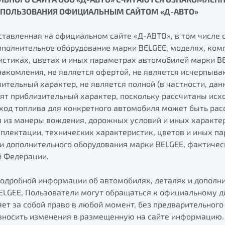
 ПОЛЬЗОВАНИЯ ОФИЦИАЛЬНЫМ САЙТОМ «Д-АВТО»
тавленная на официальном сайте «Д-АВТО», в том числе 
дополнительное оборудование марки BELGEE, моделях, ком
истиках, цветах и иных параметрах автомобилей марки B
накомления, не является офертой, не является исчерпыва
тельный характер, не является полной (в частности, дан
ят приблизительный характер, поскольку рассчитаны исх
ход топлива для конкретного автомобиля может быть рас
 из манеры вождения, дорожных условий и иных характе
мплектации, технических характеристик, цветов и иных п
 и дополнительного оборудования марки BELGEE, фактиче
й Федерации.
подробной информации об автомобилях, деталях и дополн
ELGEE, Пользователи могут обращаться к официальному д
ет за собой право в любой момент, без предварительног
 вносить изменения в размещенную на сайте информацию.