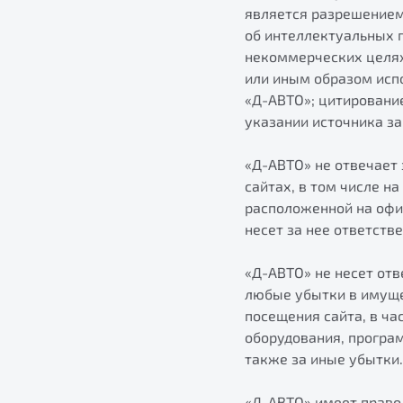
является разрешением
об интеллектуальных 
некоммерческих целях
или иным образом исп
«Д-АВТО»; цитировани
указании источника з
«Д-АВТО» не отвечает 
сайтах, в том числе н
расположенной на офи
несет за нее ответстве
«Д-АВТО» не несет отв
любые убытки в имуще
посещения сайта, в ча
оборудования, програ
также за иные убытки.
«Д-АВТО» имеет право 