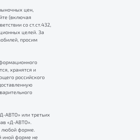
рыночных цен,
йте (включая
етствии со ст.ст.432,
ционных целей. За
обилей, просим
нформационного
тся, хранятся и
ющего российского
едоставленную
дварительного
Д-АВТО» или третьих
ав «Д-АВТО».
 любой форме.
й иной форме не