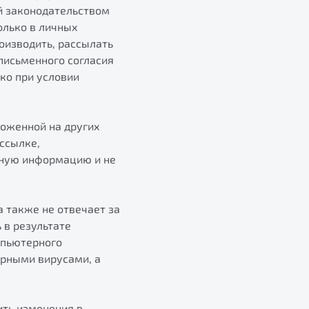
й законодательством
олько в личных
оизводить, рассылать
письменного согласия
ко при условии
ложенной на других
рссылке,
нную информацию и не
а также не отвечает за
 в результате
мпьютерного
рными вирусами, а
ить изменения в