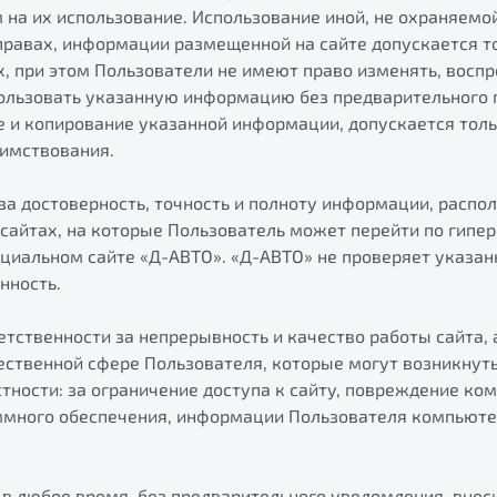
 на их использование. Использование иной, не охраняемо
правах, информации размещенной на сайте допускается т
, при этом Пользователи не имеют право изменять, воспр
ользовать указанную информацию без предварительного 
е и копирование указанной информации, допускается толь
аимствования.
за достоверность, точность и полноту информации, распо
а сайтах, на которые Пользователь может перейти по гипе
циальном сайте «Д-АВТО». «Д-АВТО» не проверяет указа
нность.
етственности за непрерывность и качество работы сайта, 
ственной сфере Пользователя, которые могут возникнуть
стности: за ограничение доступа к сайту, повреждение ко
ммного обеспечения, информации Пользователя компьюте
в любое время, без предварительного уведомления, внос