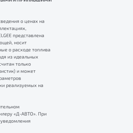
сведения о ценах на
плектациях,
ELGEE представлена
ющей, носит
ные о расходе топлива
одя из идеальных
считан только
ристик) и может
араметров
ски реализуемых на
ительном
илеру «Д-АВТО». При
о уведомления